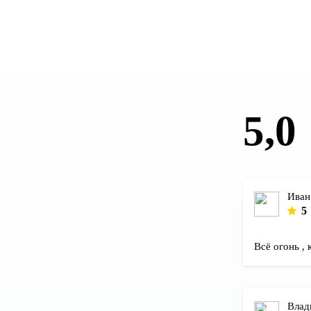
СТО и автосервисам
— постоянные сварочные 
Производствам
— цеха, монтаж, сборка
Частным клиентам
— ремонт, строительство, хо
Как заказать
5,0
Свяжитесь с нами или оставьте заявку на сайте. Уто
удобное время доставки. Самовывоз со склада в Че
Итог
Иван
Сварочная смесь в баллоне 20 л
— надёжный объём дл
5
все баллоны с документами. Работаем по Чехову и о
Всё огонь ,
Влад