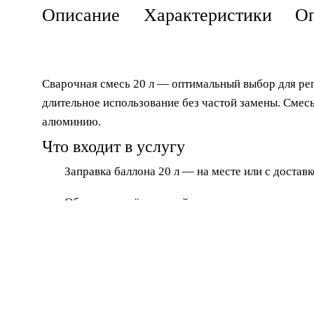
Описание
Характеристики
Оп
Сварочная смесь 20 л
— оптимальный выбор для рег
длительное использование без частой замены. Смес
алюминию.
Что входит в услугу
Заправка баллона 20 л
— на месте или с доставк
Обмен
— сдаёте пустой, получаете заправленн
Аренда
— от 1 дня, с документами
Продажа
— новые и б/у баллоны в наличии
Доставка
— по Чехову и району, от 1 часа