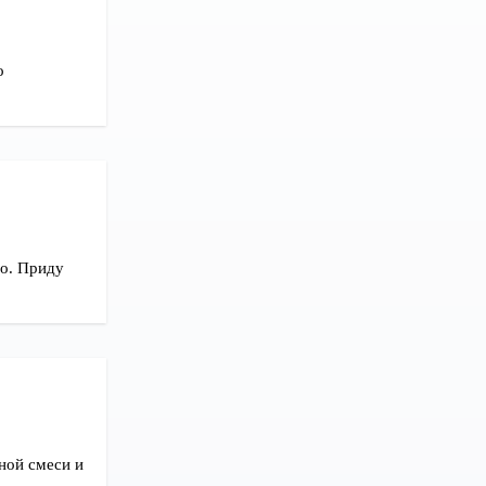
о
то. Приду
ной смеси и