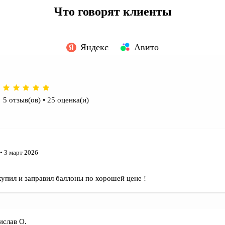
Что говорят клиенты
задачи
Яндекс
Авито
бби
чним формат (заправка, обмен, аренда), объём, согласуем
5 отзыв(ов) • 25 оценка(и)
хове — в день обращения.
я сварки без перерывов. Быстрая доставка, честные цены,
• 3 март 2026
бласти.
 купил и заправил баллоны по хорошей цене !
ислав О.