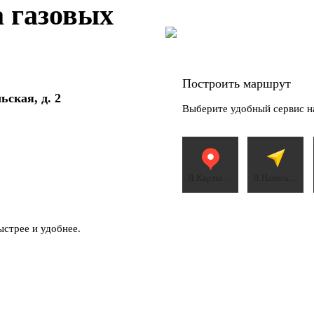
а газовых
ом и документами
Чехов
Открыть карту
Построить маршрут
Посмотреть точку и перейти к 
ьская, д. 2
окупка
Выберите удобный сервис н
я
Я.Карты
Я.Навигатор
ggre
ggre
MIG
ыстрее и удобнее.
оконструкций
х