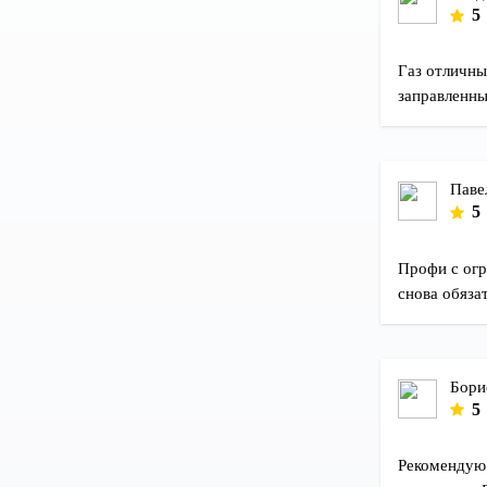
5
Газ отличны
заправленны
Паве
5
Профи с огр
снова обяза
Бори
5
Рекомендую 