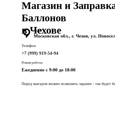
Магазин и Заправк
Почему выбирают нас
Готовые к работе баллоны
— с поверкой, клейм
Баллонов
Оплата с НДС
— для юрлиц
в Чехове
Адрес
Московская обл., г. Чехов, ул. Новосел
Выбор форматов
— заправка, обмен, аренда, п
Телефон
Быстрая доставка
— привозим в день обращени
+7 (999) 919-54-94
Характеристики смеси
Режим работы
Объём:
20 литров — увеличенное время работы
Ежедневно с 9:00 до 18:00
Состав:
аргон + CO₂ — универсален для MAG/
Перед выездом можно позвонить заранее - так будет б
Применение:
сварка конструкций, труб, металл
Кому подойдёт
Сварочным бригадам
— для работы на объекта