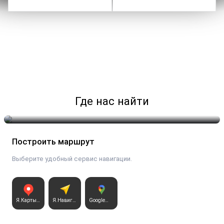
Где нас найти
Чехов
Построить маршрут
Открыть карту
Посмотреть точку и перейти к маршруту
Выберите удобный сервис навигации.
Я.Карты
Я.Навига
Google
ggre
тор ggre
ggre