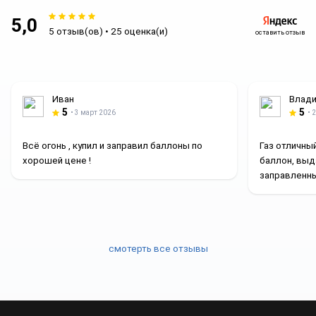
5,0
5 отзыв(ов) • 25 оценка(и)
оставить отзыв
Иван
Влади
5
5
• 3 март 2026
• 
Всё огонь , купил и заправил баллоны по
Газ отличны
хорошей цене !
баллон, выд
заправленны
смотерть все отзывы