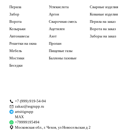
Перила
Углекислота
Сварные изделия
Забор
Аргон
Кованые изделия
Ворота
Сварочная смесь
Перила на заказ
Козырьки
Ацетилен
Ворота на заказ
Автонавесы
Азот
Заборы на заказ
Решетки на окна
Пропан
Мебель
Пищевые газы
Мостики
Баллоны газовые
Беседки
+7 (999) 919-54-94
zakaz@asgrupp.ru
artsitigrupp
MAX
+79999195494
Московская обл., г. Чехов, ул Новосельская д 2