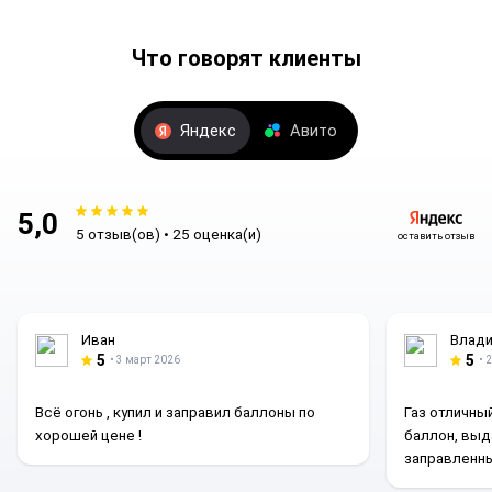
Итог
Кабель сварочный КГ 1х50
— это надежное решение для
Что говорят клиенты
профессиональной и любительской сварки. Безопасность,
долговечность и отличная проводимость делают его
идеальным выбором для любых задач.
Яндекс
Авито
5,0
5 отзыв(ов) • 25 оценка(и)
оставить отзыв
Иван
Влади
5
5
• 3 март 2026
• 
Всё огонь , купил и заправил баллоны по
Газ отличны
хорошей цене !
баллон, выд
заправленны