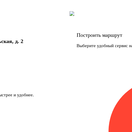
х нагрузок.
массы и электрододержателя.
ит для работы в ограниченном пространстве.
Построить маршрут
ская, д. 2
Выберите удобный сервис н
ремонте и монтаже металлоконструкций. Незаменим для
х и на производственных площадках.
ие ГОСТ и долговечность. Резиновая оболочка устойчива к
ые жилы обеспечивают минимальные потери тока.
ыстрее и удобнее.
абот с отличным балансом цены и качества. Подходит для
сность и удобство эксплуатации.