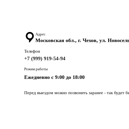
Сечение жилы
: 4 мм² — оптимально для средни
Количество жил
: 2 — удобно для подключения 
Радиус изгиба
: 8 наружных диаметров — подход
Адрес
Московская обл., г. Чехов, ул. Новосель
Сферы применения
Телефон
Кабель КГ 2х4 используется в строительстве, авто
+7 (999) 919-54-94
ручной дуговой сварки (MMA), а также в мастерски
Режим работы
Почему выбирают
Ежедневно с 9:00 до 18:00
Производитель
ВМ Электро
гарантирует соответств
маслам, влаге и температурным перепадам, а медн
Перед выездом можно позвонить заранее - так будет б
Итог
Кабель КГ 2х4
— надежное решение для сварочных р
профессионалов и любителей, которым важна безопа