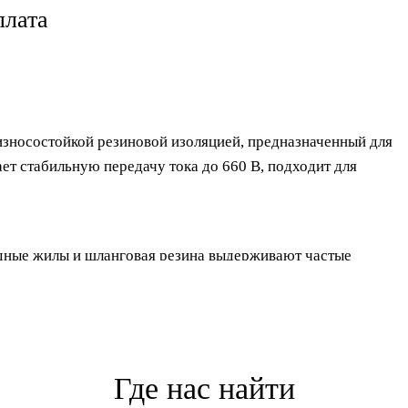
лата
зносостойкой резиновой изоляцией, предназначенный для
т стабильную передачу тока до 660 В, подходит для
ные жилы и шланговая резина выдерживают частые
 и перегрев, что особенно важно при интенсивной работе.
сварочных аппаратов и удлинителей.
Где нас найти