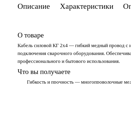
Описание
Характеристики
Оп
О товаре
Кабель силовой КГ 2х4
— гибкий медный провод с и
подключения сварочного оборудования. Обеспечивае
профессионального и бытового использования.
Что вы получаете
Гибкость и прочность
— многопроволочные мед
перегибы и механические нагрузки.
Безопасность
— изоляция предотвращает пробои
Универсальность
— совместим с большинством 
Ключевые параметры