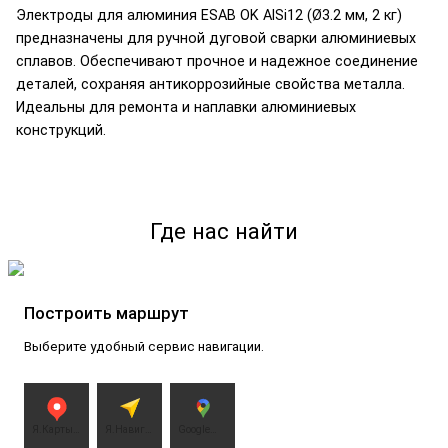
Электроды для алюминия ESAB OK AlSi12 (Ø3.2 мм, 2 кг)
предназначены для ручной дуговой сварки алюминиевых
сплавов. Обеспечивают прочное и надежное соединение
деталей, сохраняя антикоррозийные свойства металла.
Идеальны для ремонта и наплавки алюминиевых
конструкций.
Что вы получаете
Высокое качество шва
— электроды формируют
прочное соединение без пор и трещин.
Где нас найти
Удобство использования
— подходят для работы с
током DC (постоянный ток).
Чехов
Построить маршрут
Стабильное горение дуги
— щелочно-солевое
Открыть карту
покрытие обеспечивает ровное плавление.
Посмотреть точку и перейти к маршруту
Выберите удобный сервис навигации.
Оптимальная производительность
— расход 2,3 кг
электродов на 1 кг наплавленного металла.
Ключевые параметры
Я.Карты
Я.Навига
Google
ggre
тор ggre
ggre