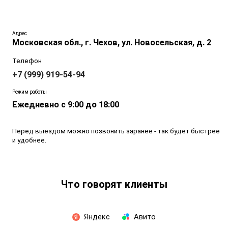
Диаметр 3.2 мм
— подходит для сварки средней
толщины с током 70–110 А.
Адрес
Марка OK AlSi12
— соответствует стандарту DIN 1732 и
Московская обл., г. Чехов, ул. Новосельская, д. 2
ISO 18273.
Телефон
Прокалка перед сваркой
— рекомендуется прогревать
+7 (999) 919-54-94
при 100–140°C в течение 1 часа.
Режим работы
Длина 350 мм
— удобный размер для комфортной
Ежедневно с 9:00 до 18:00
работы.
Сферы применения
Перед выездом можно позвонить заранее - так будет быстрее
и удобнее.
Электроды ESAB OK AlSi12 используются в авторемонте,
судостроении, авиационной и пищевой промышленности.
Подходят для сварки алюминиевых труб, радиаторов,
Что говорят клиенты
корпусов и других конструкций.
Почему выбирают
Электроды ESAB — это шведское качество и проверенная
Яндекс
Авито