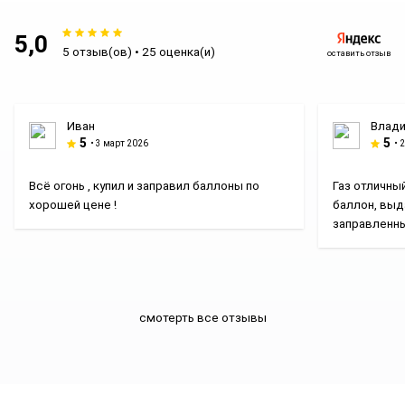
надежность. Они обеспечивают стабильное горение дуги,
минимальное разбрызгивание и высокую
5,0
производительность. Совместимы с большинством
5 отзыв(ов) • 25 оценка(и)
оставить отзыв
сварочных аппаратов постоянного тока.
Итог
Электроды ESAB OK AlSi12 — оптимальный выбор для
Иван
Влади
профессиональной и бытовой сварки алюминия.
5
5
• 3 март 2026
• 
Гарантируют прочный шов, простоту использования и
долговечность соединения. Закажите сейчас и получите
Всё огонь , купил и заправил баллоны по
Газ отличны
качественный результат!
хорошей цене !
баллон, выд
заправленны
смотерть все отзывы