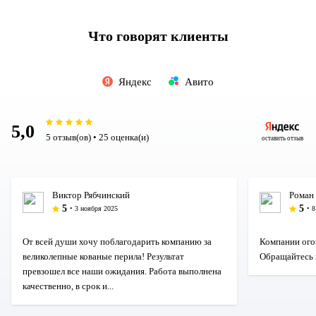
Что говорят клиенты
Яндекс
Авито
5,0
5 отзыв(ов) • 25 оценка(и)
оставить отзыв
Виктор Рябчинский
Роман
5
5
• 3 ноября 2025
• 
От всей души хочу поблагодарить компанию за
Компании ого
великолепные кованые перила! Результат
Обращайтесь 
превзошел все наши ожидания. Работа выполнена
качественно, в срок и...