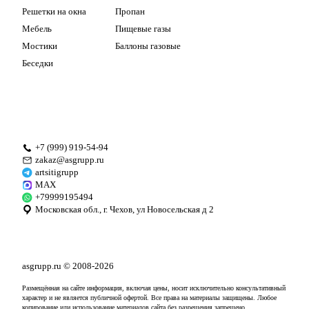
Решетки на окна
Пропан
Мебель
Пищевые газы
Мостики
Баллоны газовые
Беседки
+7 (999) 919-54-94
zakaz@asgrupp.ru
artsitigrupp
MAX
+79999195494
Московская обл., г. Чехов, ул Новосельская д 2
asgrupp.ru
© 2008-2026
Размещённая на сайте информация, включая цены, носит исключительно консультативный
характер и не является публичной офертой. Все права на материалы защищены. Любое
копирование или использование материалов сайта без разрешения запрещено.