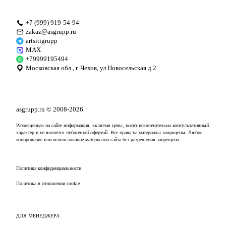
+7 (999) 919-54-94
zakaz@asgrupp.ru
artsitigrupp
MAX
+79999195494
Московская обл., г. Чехов, ул Новосельская д 2
asgrupp.ru
© 2008-2026
Размещённая на сайте информация, включая цены, носит исключительно консультативный
характер и не является публичной офертой. Все права на материалы защищены. Любое
копирование или использование материалов сайта без разрешения запрещено.
Политика конфиденциальности
Политика в отношении cookie
ДЛЯ МЕНЕДЖЕРА