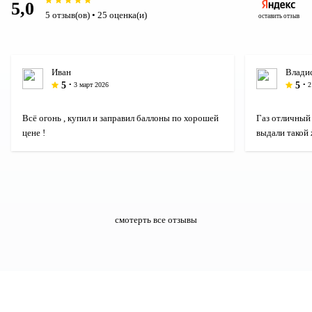
5,0
5 отзыв(ов) • 25 оценка(и)
оставить отзыв
Иван
Владис
5
5
• 3 март 2026
• 
Всё огонь , купил и заправил баллоны по хорошей
Газ отличный 
цене !
выдали такой 
смотерть все отзывы