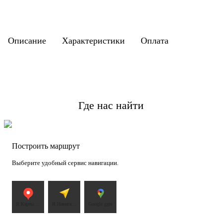
Описание
Характеристики
Оплата
Где нас найти
Чехов
Построить маршрут
Открыть карту
Посмотреть точку и перейти к маршруту
Выберите удобный сервис навигации.
Я.Карты
Я.Навигато
Google ggre
ggre
р ggre